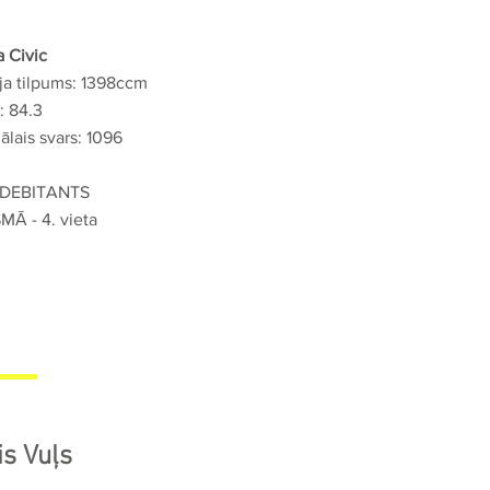
 Civic
ja tilpums: 1398ccm
: 84.3
lais svars: 1096
 DEBITANTS
MĀ - 4. vieta
is Vuļs