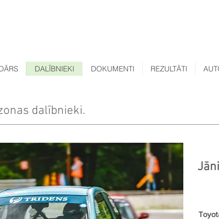
DĀRS
DALĪBNIEKI
DOKUMENTI
REZULTĀTI
AUT
zonas dalībnieki.
Jān
Toyot