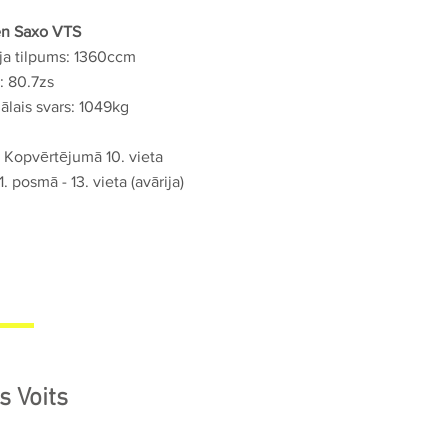
en Saxo VTS
ja tilpums: 1360ccm
: 80.7zs
ālais svars: 1049kg
 Kopvērtējumā 10. vieta
1. posmā - 13. vieta (avārija)
s Voits