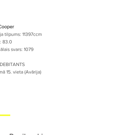
Cooper
ja tilpums: 11397ccm
: 83.0
lais svars: 1079
 DEBITANTS
mā 15. vieta (Avārija)