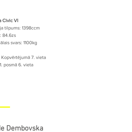
 Civic
VI
ja tilpums: 1398ccm
: 84.6zs
lais svars: 1100kg
 Kopvērtējumā 7. vieta
1. posmā 6. vieta
de Dembovska