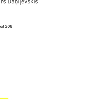
rs Daņiļevskis
ot 206