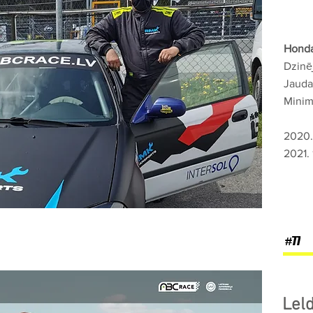
Honda
Dzinē
Jauda
Minimā
2020.
2021. 
#77
Lel