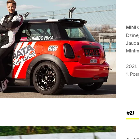
MINI 
Dzinē
Jauda
Minimā
2021.
1. Pos
#27