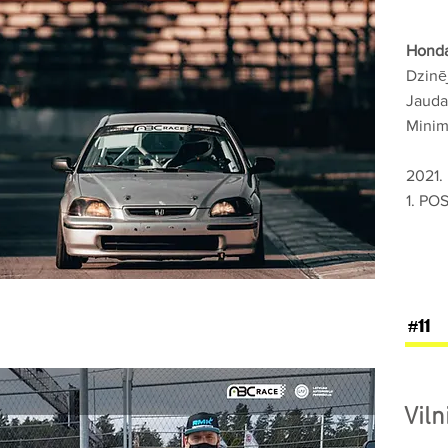
Honda
Dzinē
Jauda
Minimā
2021.
1. POS
#11
Viln