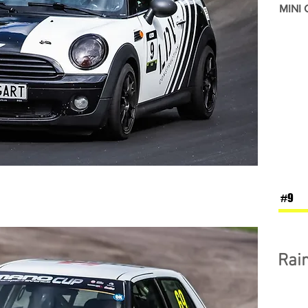
MINI 
#9
Rai