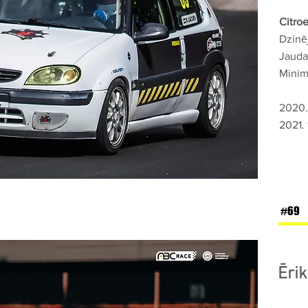
Citro
Dzinē
Jauda
Minim
2020.
2021. 
#69
Ērik