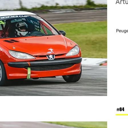
Artū
Peuge
#84