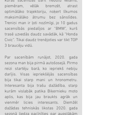
kuras sacenībās darīt nebūtu vēlams, 
piemēram, vēlāk bremzēt, atrast 
optimālāko trajektoriju, noķert līkumos 
maksimālāko ātrumu bez sānslīdes. 
Treniņi man ir ļoti nozīmīgi, jo 10 gadus 
sacensībās piedalījos ar “BMW”, kurš 
trasē uzvedās daudz savādāk, kā “Honda 
Civic”. Tikai daudz trenējoties var tikt TOP 
3 braucēju vidū. 
Par sacenībām runājot, 2020. gada 
sezona man bija pirmā autošosejā. Pirmo 
reizi startēju barā, ko iepriekš nebiju 
darījis. Visas iepriekšējās sacensības 
bija tikai starp mani un hronometru. 
Interesanta bija trašu dažādība, starp 
kurām vislabāk patika Biķernieku moto 
aplis, kas bija jau braukts agrāk un 
vienmēr licies interesants. Diemžēl 
dažādas tehniskās likstas 2020. gada 
sezonā liedza pacīnīties par augstākām 