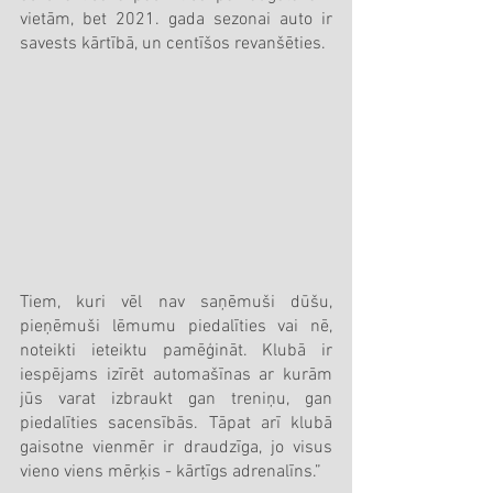
vietām, bet 2021. gada sezonai auto ir 
savests kārtībā, un centīšos revanšēties.
Tiem, kuri vēl nav saņēmuši dūšu, 
pieņēmuši lēmumu piedalīties vai nē, 
noteikti ieteiktu pamēģināt. Klubā ir 
iespējams izīrēt automašīnas ar kurām 
jūs varat izbraukt gan treniņu, gan 
piedalīties sacensībās. Tāpat arī klubā 
gaisotne vienmēr ir draudzīga, jo visus 
vieno viens mērķis - kārtīgs adrenalīns.”