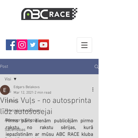
Post
Visi
Edgars Belakovs
Visi
Mar 12, 2021
2 min read
Vilnis Vuļs - no autosprinta
Treniņi
līdz autošosejai
Tehniskie noteikumi
Autosports Eiropā
Pirms pāris dienām publicējām pirmo 
rakstu no rakstu sērijas, kurā 
Sacensības
iepazīstinām ar mūsu ABC RACE kluba 