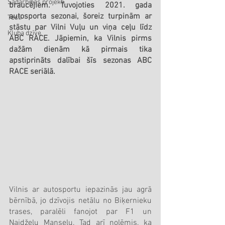
Sadarbības projekti
braucējiem. Tuvojoties 2021. gada 
autosporta sezonai, šoreiz turpinām ar 
Testi
stāstu par Vilni Vuļu un viņa ceļu līdz 
Kluba dzīve
ABC RACE. Jāpiemin, ka Vilnis pirms 
dažām dienām kā pirmais tika 
apstiprināts dalībai šīs sezonas ABC 
RACE seriālā.
Vilnis ar autosportu iepazinās jau agrā 
bērnībā, jo dzīvojis netālu no Biķernieku 
trases, paralēli fanojot par F1 un 
Naidželu Manselu. Tad arī nolēmis, ka 