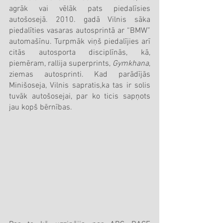
agrāk vai vēlāk pats piedalīsies 
autošosejā. 2010. gadā Vilnis sāka 
piedalīties vasaras autosprintā ar “BMW” 
automašīnu. Turpmāk viņš piedalījies arī 
citās autosporta disciplīnās, kā, 
piemēram, rallija superprints, 
Gymkhana
, 
ziemas autosprinti. Kad parādījās 
Minišoseja, Vilnis sapratis,ka tas ir solis 
tuvāk autošosejai, par ko ticis sapņots 
jau kopš bērnības.