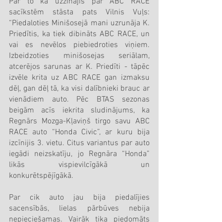
Par to kā uzzinājis par ABC RACE 
sacīkstēm stāsta pats Vilnis Vuļs: 
“Piedaloties Minišosejā mani uzrunāja K. 
Priedītis, ka tiek dibināts ABC RACE, un 
vai es nevēlos piebiedroties viņiem. 
Izbeidzoties minišosejas seriālam, 
atcerējos sarunas ar K. Priedīti - tāpēc 
izvēle krita uz ABC RACE gan izmaksu 
dēļ, gan dēļ tā, ka visi dalībnieki brauc ar 
vienādiem auto. Pēc BTAS sezonas 
beigām acīs iekrita sludinājums, ka 
Regnārs Mozga-Kļaviņš tirgo savu ABC 
RACE auto “Honda Civic”, ar kuru bija 
izcīnijis 3. vietu. Citus variantus par auto 
iegādi neizskatīju, jo Regnāra “Honda” 
likās vispievilcīgākā un 
konkurētspējīgākā.
Par cik auto jau bija piedalījies 
sacensībās, lielas pārbūves nebija 
nepieciešamas. Vairāk tika piedomāts 