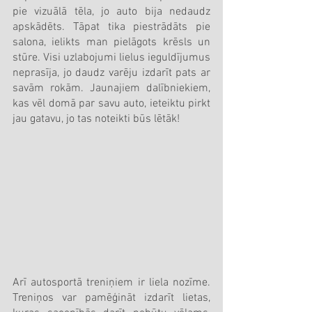
pie vizuālā tēla, jo auto bija nedaudz 
apskādēts. Tāpat tika piestrādāts pie 
salona, ielikts man pielāgots krēsls un 
stūre. Visi uzlabojumi lielus ieguldījumus 
neprasīja, jo daudz varēju izdarīt pats ar 
savām rokām. Jaunajiem dalībniekiem, 
kas vēl domā par savu auto, ieteiktu pirkt 
jau gatavu, jo tas noteikti būs lētāk!
Arī autosportā treniņiem ir liela nozīme. 
Treniņos var pamēģināt izdarīt lietas, 