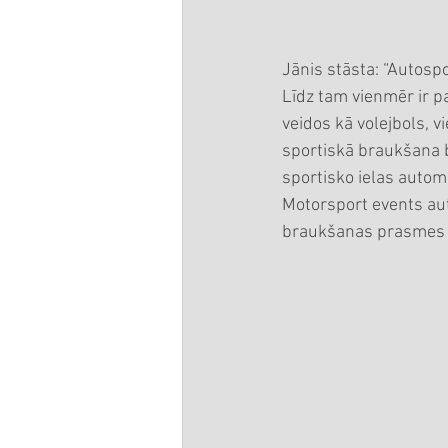
Jānis stāsta: “Autosp
Līdz tam vienmēr ir p
veidos kā volejbols, v
sportiskā braukšana b
sportisko ielas auto
Motorsport events aut
braukšanas prasmes ti