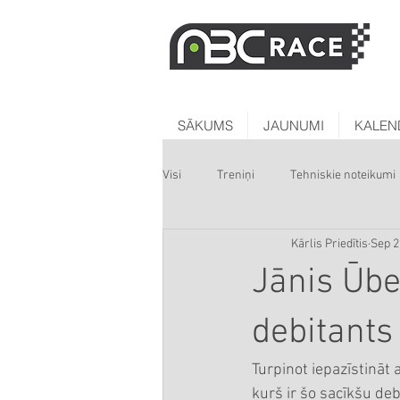
SĀKUMS
JAUNUMI
KALEN
Visi
Treniņi
Tehniskie noteikumi
Kārlis Priedītis
Sep 2
Jānis Ūbe
debitants
Turpinot iepazīstināt 
kurš ir šo sacīkšu de