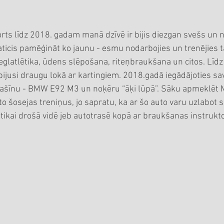
orts līdz 2018. gadam manā dzīvē ir bijis diezgan svešs un 
aticis pamēģināt ko jaunu - esmu nodarbojies un trenējies 
ieglatlētika, ūdens slēpošana, riteņbraukšana un citos. Līdz
ijusi draugu lokā ar kartingiem. 2018.gadā iegādājoties sa
mašīnu - BMW E92 M3 un noķēru “āķi lūpā”. Sāku apmeklēt
o šosejas treniņus, jo sapratu, ka ar šo auto varu uzlabot 
kai drošā vidē jeb autotrasē kopā ar braukšanas instrukto