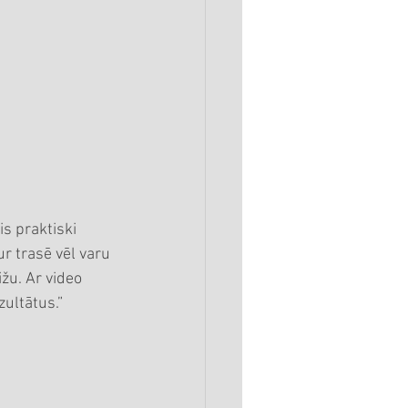
is praktiski 
ur trasē vēl varu 
žu. Ar video 
zultātus.”