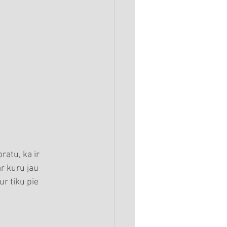
atu, ka ir 
r kuru jau 
r tiku pie 