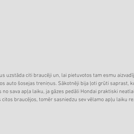
us uzstāda citi braucēji un, lai pietuvotos tam esmu aizvadīj
s auto šosejas treniņus. Sākotnēji bija ļoti grūti saprast, k
o sava apļa laiku, ja gāzes pedāli Hondai praktiski neatlai
s citos braucējos, tomēr sasniedzu sev vēlamo apļu laiku re