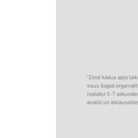
“Zinot kādus apļa laik
visus šogad organizēto
nodzēst 5-7 sekundes n
analīzi un ieklausotie