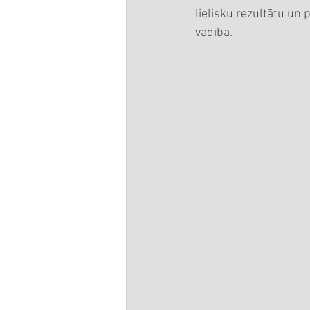
lielisku rezultātu un
vadībā.