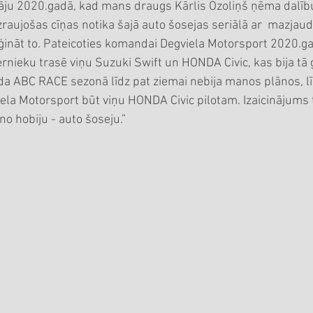
zraujošas cīņas notika šajā auto šosejas seriālā ar  mazjaud
ģināt to. Pateicoties komandai Degviela Motorsport 2020.ga
ernieku trasē viņu Suzuki Swift un HONDA Civic, kas bija tā
da ABC RACE sezonā līdz pat ziemai nebija manos plānos, 
la Motorsport būt viņu HONDA Civic pilotam. Izaicinājums 
o hobiju - auto šoseju.”