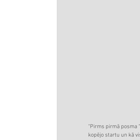
“Pirms pirmā posma 
kopējo startu un kā v