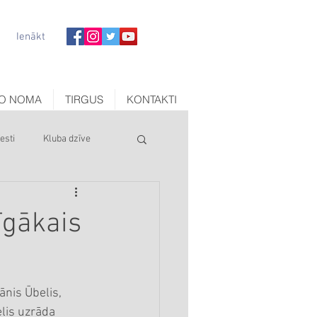
Ienākt
O NOMA
TIRGUS
KONTAKTI
esti
Kluba dzīve
īgākais
ānis Ūbelis, 
lis uzrāda 