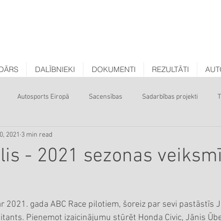
DĀRS
DALĪBNIEKI
DOKUMENTI
REZULTĀTI
AUT
Autosports Eiropā
Sacensības
Sadarbības projekti
T
0, 2021
3 min read
lis - 2021 sezonas veiksm
ar 2021. gada ABC Race pilotiem, šoreiz par sevi pastāstīs J
bitants. Pieņemot izaicinājumu stūrēt Honda Civic, Jānis Ūbe