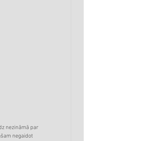
dz nezināmā par 
pašam negaidot 