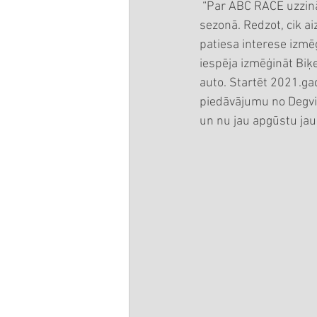
 “Par ABC RACE uzzināju 2020.gadā, kad mans draugs Kārlis Ozoliņš ņēma dalību savā pirmajā 
sezonā. Redzot, cik ai
patiesa interese izmē
iespēja izmēģināt Biķ
auto. Startēt 2021.ga
piedāvājumu no Degvie
un nu jau apgūstu jaun