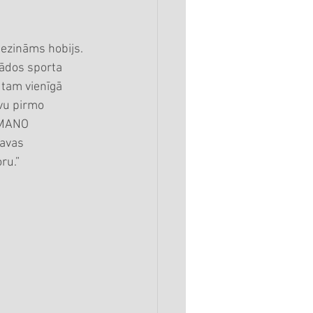
nezināms hobijs. 
tādos sporta 
 tam vienīgā 
vu pirmo 
 MANO 
savas 
ru.”