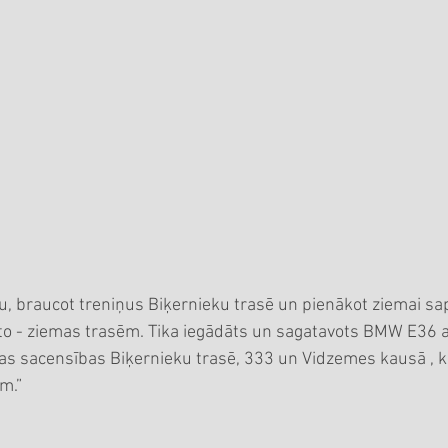
u, braucot treniņus Biķernieku trasē un pienākot ziemai sapr
uto - ziemas trasēm. Tika iegādāts un sagatavots BMW E36 a
as sacensības Biķernieku trasē, 333 un Vidzemes kausā , ku
m.”