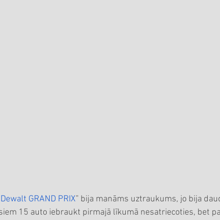
“
Dewalt GRAND PRIX
” bija manāms uztraukums, jo bija dau
isiem 15 auto iebraukt pirmajā līkumā nesatriecoties, bet 