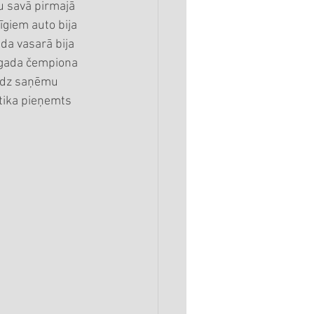
īgiem auto bija 
da vasarā bija 
 gada čempiona 
līdz saņēmu 
tika pieņemts 