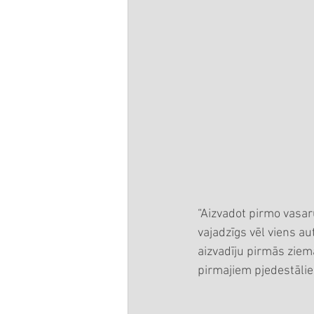
“Aizvadot pirmo vasar
vajadzīgs vēl viens a
aizvadīju pirmās ziem
pirmajiem pjedestālie